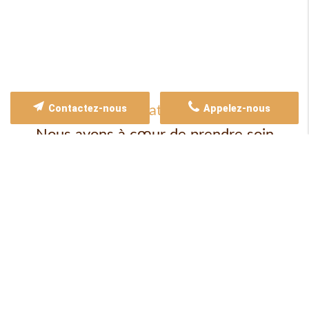
Nos atouts
Contactez-nous
Appelez-nous
Nous avons à cœur de prendre soin
de vos biens
Expert