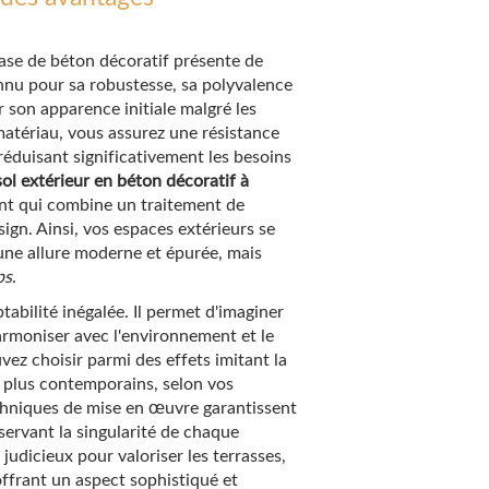
base de béton décoratif présente de
onnu pour sa robustesse, sa polyvalence
 son apparence initiale malgré les
matériau, vous assurez une résistance
 réduisant significativement les besoins
ol extérieur en béton décoratif à
nt qui combine un traitement de
ign. Ainsi, vos espaces extérieurs se
ne allure moderne et épurée, mais
ps
.
ptabilité inégalée. Il permet d'imaginer
harmoniser avec l'environnement et le
ION SOL EXT
vez choisir parmi des effets imitant la
s plus contemporains, selon vos
chniques de mise en œuvre garantissent
servant la singularité de chaque
ÉCORATIF
 judicieux pour valoriser les terrasses,
 offrant un aspect sophistiqué et