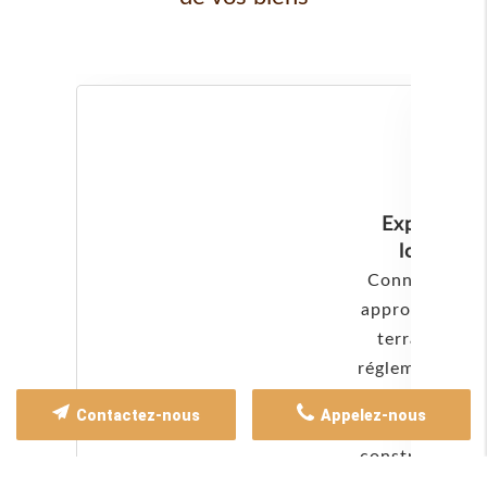
Expertise
locale
Connaissance
approfondie d
terrain, des
réglementatio
locales en
Contactez-nous
Appelez-nous
matière de
construction e
des ressource